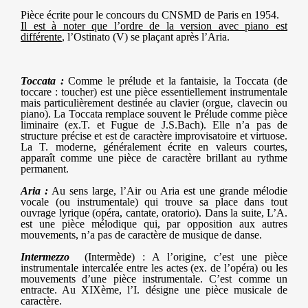
Pièce écrite pour le concours du CNSMD de Paris en 1954.
Il est à noter que l’ordre de la version avec piano est
différente
, l’Ostinato (V) se plaçant après l’Aria.
Toccata :
Comme le prélude et la fantaisie, la Toccata (de
toccare : toucher) est une pièce essentiellement instrumentale
mais particulièrement destinée au clavier (orgue, clavecin ou
piano). La Toccata remplace souvent le Prélude comme pièce
liminaire (ex.T. et Fugue de J.S.Bach). Elle n’a pas de
structure précise et est de caractère improvisatoire et virtuose.
La T. moderne, généralement écrite en valeurs courtes,
apparaît comme une pièce de caractère brillant au rythme
permanent.
Aria :
Au sens large, l’Air ou Aria est une grande mélodie
vocale (ou instrumentale) qui trouve sa place dans tout
ouvrage lyrique (opéra, cantate, oratorio). Dans la suite, L’A.
est une pièce mélodique qui, par opposition aux autres
mouvements, n’a pas de caractère de musique de danse.
Intermezzo
(Intermède) : A l’origine, c’est une pièce
instrumentale intercalée entre les actes (ex. de l’opéra) ou les
mouvements d’une pièce instrumentale. C’est comme un
entracte. Au XIXème, l’I. désigne une pièce musicale de
caractère.