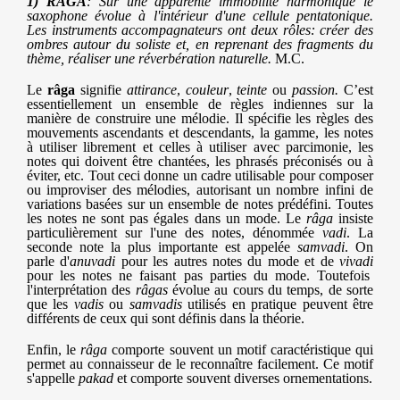
1) RAGA
: Sur une apparente immobilité harmonique le
saxophone évolue à l'intérieur d'une cellule pentatonique.
Les instruments accompagnateurs ont deux rôles: créer des
ombres autour du soliste et, en reprenant des fragments du
thème, réaliser une réverbération naturelle.
M.C.
Le
râga
signifie
attirance
,
couleur
,
teinte
ou
passion.
C’est
essentiellement un ensemble de règles indiennes sur la
manière de construire une mélodie. Il spécifie les règles des
mouvements ascendants et descendants, la gamme, les notes
à utiliser librement et celles à utiliser avec parcimonie, les
notes qui doivent être chantées, les phrasés préconisés ou à
éviter, etc. Tout ceci donne un cadre utilisable pour composer
ou improviser des mélodies, autorisant un nombre infini de
variations basées sur un ensemble de notes prédéfini. Toutes
les notes ne sont pas égales dans un mode. Le
râga
insiste
particulièrement sur l'une des notes, dénommée
vadi
. La
seconde note la plus importante est appelée
samvadi
. On
parle d'
anuvadi
pour les autres notes du mode et de
vivadi
pour les notes ne faisant pas parties du mode. Toutefois
l'interprétation des
râgas
évolue au cours du temps, de sorte
que les
vadis
ou
samvadis
utilisés en pratique peuvent être
différents de ceux qui sont définis dans la théorie.
Enfin, le
râga
comporte souvent un motif caractéristique qui
permet au connaisseur de le reconnaître facilement. Ce motif
s'appelle
pakad
et comporte souvent diverses ornementations.