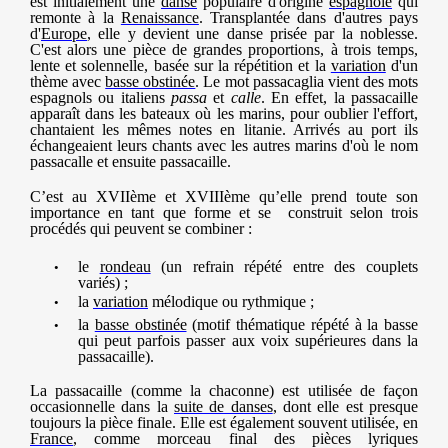
est initialement une
danse
populaire d'origine
espagnole
qui
remonte à la
Renaissance
. Transplantée dans d'autres pays
d'
Europe
, elle y devient une danse prisée par la noblesse.
C'est alors une pièce de grandes proportions, à trois temps,
lente et solennelle, basée sur la répétition et la
variation
d'un
thème avec
basse obstinée
. Le mot passacaglia vient des mots
espagnols ou italiens
passa
et
calle
. En effet, la passacaille
apparaît dans les bateaux où les marins, pour oublier l'effort,
chantaient les mêmes notes en litanie. Arrivés au port ils
échangeaient leurs chants avec les autres marins d'où le nom
passacalle et ensuite passacaille.
C’est au XVIIème et XVIIIème qu’elle prend toute son
importance en tant que forme et se ​​ construit selon trois
procédés qui peuvent se combiner :
le
rondeau
(un refrain répété entre des couplets
variés) ;
la
variation
mélodique ou rythmique ;
la
basse obstinée
(motif thématique répété à la basse
qui peut parfois passer aux voix supérieures dans la
passacaille).
La passacaille (comme la chaconne) est utilisée de façon
occasionnelle dans la
suite de danses
, dont elle est presque
toujours la pièce finale. Elle est également souvent utilisée, en
France
, comme morceau final des pièces lyriques