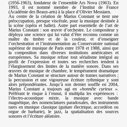
(1956-1963), fondateur de l’ensemble Ars Nova (1963). En
1993, il est nommé membre de l’Institut de France
(Académie des Beaux-arts) à la place d’Olivier Messiaen.
Au centre de la création de Marius Constant se tient une
préoccupation, presque viscérale, pour la musique destinée à
la scène (opéra et ballet). Autre part essentielle de l’art de
Marius Constant : son œuvre d’orchestre. Le compositeur y
déploya une science qui lui valut d’être reconnu comme un
maître du timbre et de la couleur, et d’enseigner
l’orchestration et l’instrumentation au Conservatoire national
supérieur de musique de Paris entre 1978 et 1988, ainsi que
la composition dans diverses institutions américaines et
européennes. Sa musique refuse tout sérialisme intégral au
profit de l’expression et toutes ses recherches tendent à
l’élargissement des limites de la matière sonore. Dans ses
œuvres de musique de chambre, le tempérament dramatique
de Marius Constant se structure autour de trames narratives ;
la percussion et une vigoureuse écriture rythmique y sont
alors prépondérantes. Jusqu’à son dernier souffle en 2004,
Marius Constant a toujours agi en
«honnête curieux ».
Préférant le risque à l’ennui, il multiplia les expériences :
l’électro-acoustique mixte, la musique avec bande
magnétique, des nomenclatures paradoxales, des instruments
rares en musique classique (guitare électrique, accordéon ou
orgue de barbarie), le jazz, la spatialisation des sources
sonores et l’écriture aléatoire.