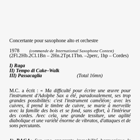
Concertante
pour saxophone alto et orchestre ​​
1978
(commande de ​​ International Saxophone Contest)
(2Fl.2Hb.2Cl.1Bn – 2Hn.2Tpt.1Tbn. –2perc, 1hp – Cordes)
I) Raga
II) Tempo di Cake–Walk
III) Passacaglia
(Total 16mn)
M.C. a écrit : «
Ma difficulté pour écrire une œuvre pour
l'instrument d'Adolphe Sax a été, paradoxalement, ses trop
grandes possibilités: c'est l'instrument caméléon; avec les
cuivres, il prend le timbre de cuivre, se marie à merveille
avec la famille des bois et se fond, sans effort, à l'intérieur
des cordes. Avec cela, une grande tessiture, une agilité
diabolique et une variété énorme de vibratos, d'attaques et de
sons percutants.