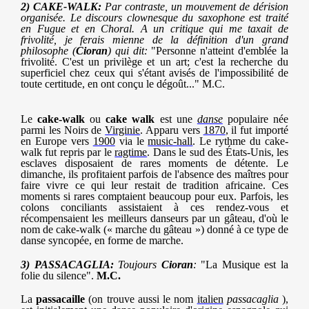
2) CAKE-WALK:
Par contraste, un mouvement de dérision
organisée. Le discours clownesque du saxophone est traité
en Fugue et en Choral. A un critique qui me taxait de
frivolité, je ferais mienne de la définition d'un grand
philosophe (
Cioran
) qui dit:
"Personne n'atteint d'emblée la
frivolité. C'est un privilège et un art; c'est la recherche du
superficiel chez ceux qui s'étant avisés de l'impossibilité de
toute certitude, en ont conçu le dégoût..." M.C.
Le
cake-walk
ou
cake walk
est une
danse
populaire née
parmi les Noirs de
Virginie
. Apparu vers
1870
, il fut importé
en Europe vers
1900
via le
music-hall
. Le rythme du cake-
walk fut repris par le
ragtime
. Dans le sud des États-Unis, les
esclaves disposaient de rares moments de détente. Le
dimanche, ils profitaient parfois de l'absence des maîtres pour
faire vivre ce qui leur restait de tradition africaine. Ces
moments si rares comptaient beaucoup pour eux. Parfois, les
colons conciliants assistaient à ces rendez-vous et
récompensaient les meilleurs danseurs par un gâteau, d'où le
nom de cake-walk (« marche du gâteau ») donné à ce type de
danse syncopée, en forme de marche.
3)
PASSACAGLIA:
Toujours
Cioran
:
"La Musique est la
folie du silence".
M.C.
La
passacaille
(on trouve aussi le nom
italien
passacaglia
),