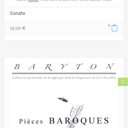
Sonate
15.00
€