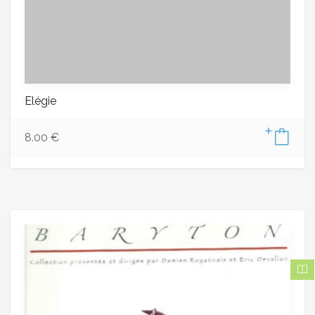
Elégie
8.00
€