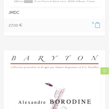
JMDC
27.00
€