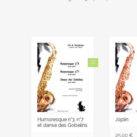
Humoresque n°3, n°7
Joplin
et danse des Gobelins
25.00
€