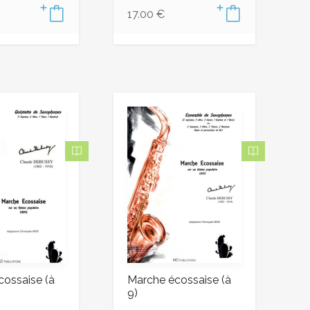
17.00
€
cossaise (à
Marche écossaise (à
9)