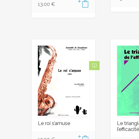
13.00
€
Le roi s’amuse
Le triang
l’efficacité