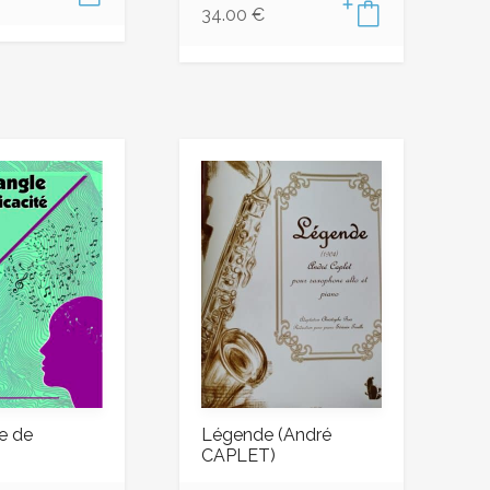
34.00
€
le de
Légende (André
CAPLET)