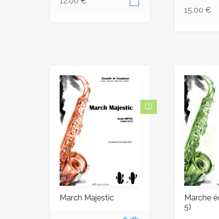
12.00
€
15.00
€
March Majestic
Marche é
5)