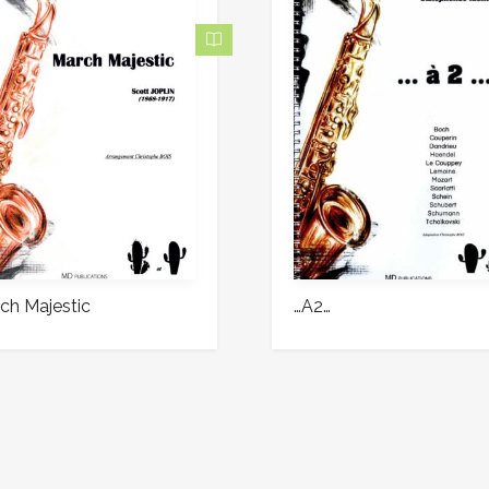
ch Majestic
…A2…