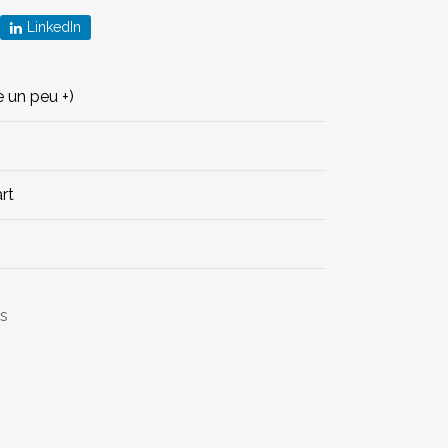
LinkedIn
 un peu +)
rt
s