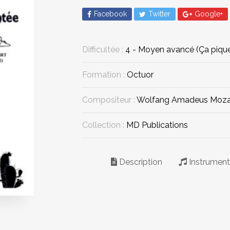
Facebook
Twitter
Google+
Difficultée :
4 - Moyen avancé (Ça pique
Formation :
Octuor
Compositeur :
Wolfang Amadeus Moza
Collection :
MD Publications
Description
Instrument