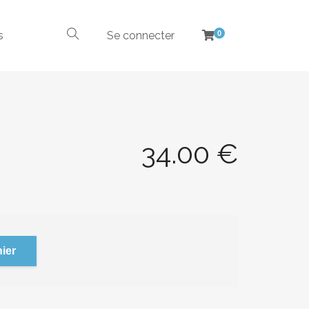
s
Se connecter
0
34.00
€
ier