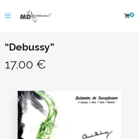
0
“Debussy”
17.00
€