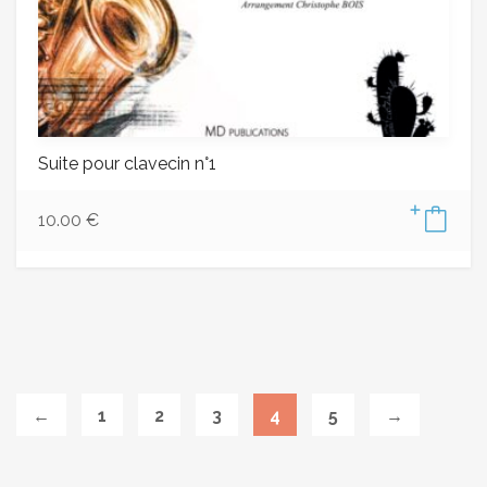
Suite pour clavecin n°1
10.00
€
←
1
2
3
4
5
→